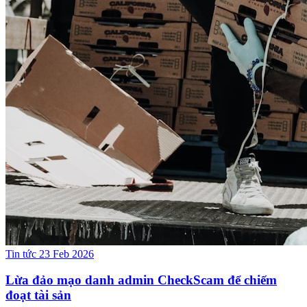
Tin tức
23 Feb 2026
Lừa đảo mạo danh admin CheckScam để chiếm
đoạt tài sản