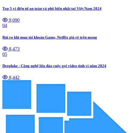
Top 5 ví điện tử an toàn và phổ biến nhất tại Việt Nam 2024
9,090
04
Rủi ro khi mua tài khoản Game, Netflix giá rẻ trên mạng
8,473
05
Deepfake - Công nghệ lừa đảo cuộc gọi video tinh vi năm 2024
8,442