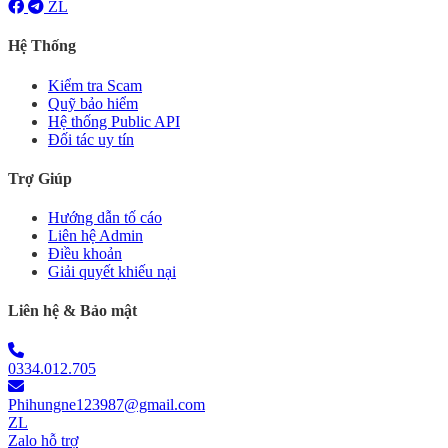
ZL
Hệ Thống
Kiểm tra Scam
Quỹ bảo hiểm
Hệ thống Public API
Đối tác uy tín
Trợ Giúp
Hướng dẫn tố cáo
Liên hệ Admin
Điều khoản
Giải quyết khiếu nại
Liên hệ & Bảo mật
0334.012.705
Phihungne123987@gmail.com
ZL
Zalo hỗ trợ